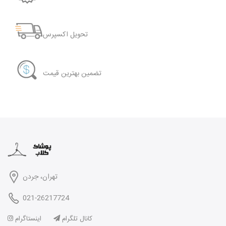
تحویل اکسپرس
تضمین بهترین قیمت
تهران، جردن
021-26217724
کانال تلگرام
اینستاگرام