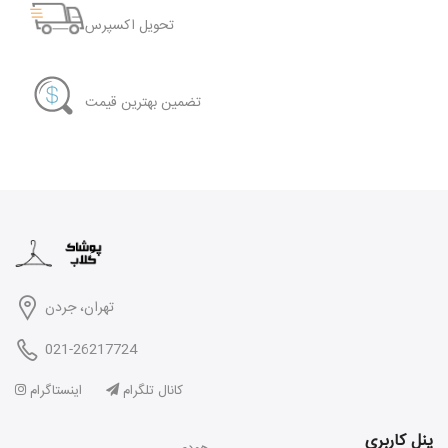
تحویل اکسپرس
تضمین بهترین قیمت
تهران، جردن
021-26217724
کانال تلگرام
اینستاگرام
پنل کاربری